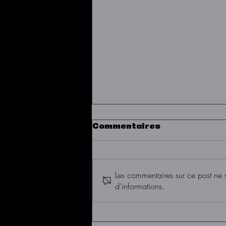
Commentaires
Les commentaires sur ce post ne s
d'informations.
Un bel automne
s'annonce pour
Alexandre Barrette