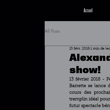
Accueil
All Posts
13 févr. 2018
1 min de le
Alexand
show!
13 février 2018 - 
Barrette se lance 
cours des prochai
tremplin idéal pou
futur spectacle bén