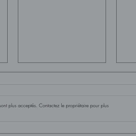
ont plus acceptés. Contactez le propriétaire pour plus
Alexandre Barrette
Il d
arrive à WKND!
por
l’O