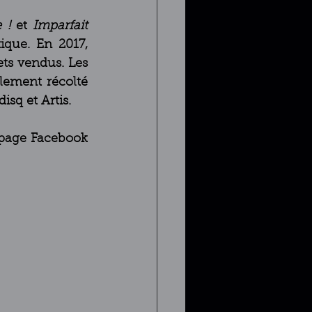
 !
 et 
Imparfait
ont remporté énormément de succès auprès du public et de la critique. En 2017, 
ts vendus. Les 
lement récolté 
sq et Artis.
 page Facebook 